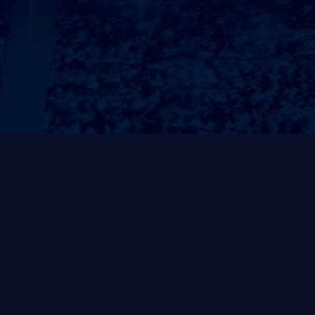
厨卫吊顶也走过了10多年，并慢慢向全屋吊顶演变，在产品、设
计、施工、性能各方面都比较成熟，所以有很好的发展势头。“目前
行业处于全屋吊顶发展黄金爆发期。”褚绍松这样认为。
“顶墙一体化”是趋势
“顶墙一体化”，也是吊顶行业的一大趋势。 譬如艾格木打出的招牌
便是“精装墙顶”，倡导“模块化全屋吊顶·墙面整装”。记者在其专卖
店看到，各个空间从吊顶到墙面甚至到门窗，艾格木都一手包办。
友邦吊顶最近也提出立足于吊顶，结合墙面系统，顶与墙一起思
考，用创新的工艺营造家居设计之美，在其展馆里就展示了“十大空
间”的顶墙一体化设计。此外友邦吊顶还提倡“你的墙面，百变万
能”，换而言之，也就是多结构、多材质、多功能的集成墙面系统，
同时集美感与创意储物于一身。据友邦集成吊顶广州总经理陈利忠
介绍，去年以来，集成吊顶的产品开始从传统的卫生间和厨房向卧
室、房间过道和阳台转移，这是为了迎合80、90后年轻夫妻对于婚
房装修时尚一体化的需求。在石膏、玻璃、PVC几种材质中，铝扣