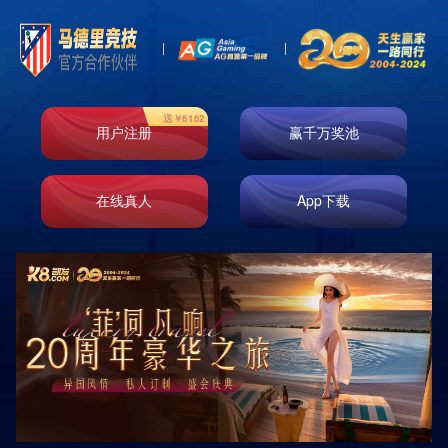
Toggl
naviga
集成吊顶“俘获”年轻族芳心
作者：admin
发布时间：2017-09-27 10:31
如今具有安装方便、美观、功能齐全等特点的集成吊顶，被越来越
多的用于装扮厨房、卫生间、卧室、过道和阳台的顶部空间。随着