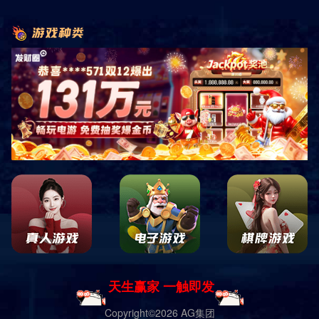
生活质量的提高，未来几年，一体化吊顶年均市场容量有望取得大
的突破。
集成吊顶正处于行业发展爆发期
据了解，集成吊顶即HUV金属方板与电器的组合，分扣板模块、取
暖模块、照明模块、换气模块。具有安装简单、布置灵活、维修方
便等特点。相关数据显示，2015年，我国1亿城市家庭中一体化吊顶
拥有率仅为2%，预计未来五年，一体化吊顶市场容量将达2000万
套，有明确一体化吊顶购买意愿的家庭将达35%，年均市场容量有望
突破60亿元。
在索菲尼洛副总经理褚绍松看来，吊顶行业目前走到了第三阶段。
第一阶段是传统吊顶(包含PVC扣板+浴霸+照明);第二阶段是集成吊
顶，也就是厨卫吊顶(包含铝扣模块+取暖模块+换气模块+照明模块
+辅材模块);第三阶段便是复式吊顶，也可以叫全屋吊顶，它集合了
平面铝扣模块+复式铝扣模块+取暖模块+换气模块+空调专用模块+照
明模块+空气净化模块+音乐模块+辅材模块。